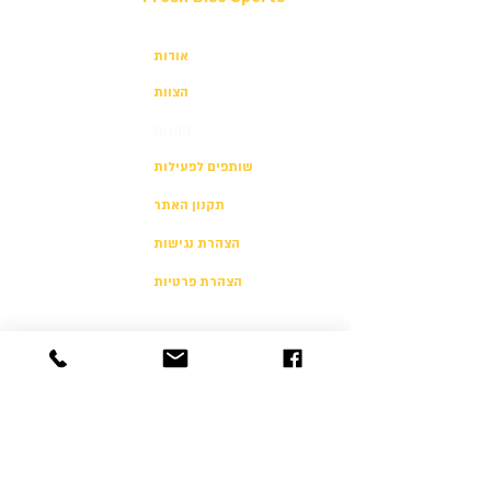
אודות
הצוות
החנות
שותפים לפעילות
תקנון האתר
הצהרת נגישות
הצהרת פרטיות
יצירת קשר
054-500-4646
info@freshultimate.com
דוד רזיאל 6 תל אביב
6812003