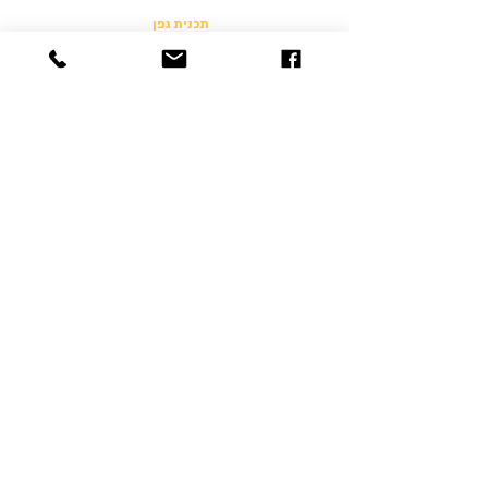
תכנית גפן
תכניות אימון
ענפי הצלחת
Fresh Disc Sports
אודות
הצוות
החנות
שותפים לפעילות
תקנון האתר
הצהרת נגישות
הצהרת פרטיות