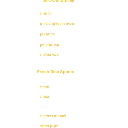
שרותים ופעילויות
סדנאות
חוגים והפעלות לילדים
תכנית גפן
תכניות אימון
ענפי הצלחת
Fresh Disc Sports
אודות
הצוות
החנות
שותפים לפעילות
תקנון האתר