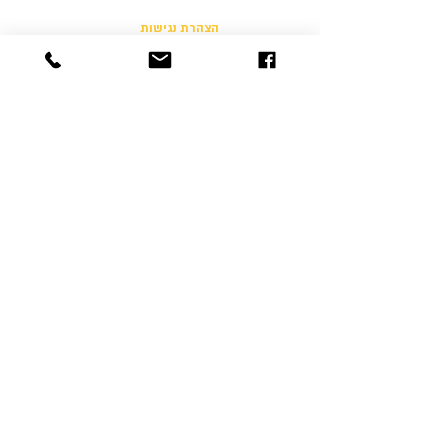
הצהרת נגישות
הצהרת פרטיות
יצירת קשר
054-500-4646
info@freshultimate.com
דוד רזיאל 6 תל אביב
6812003
© 2024 by Fresh Disc Sports | Design:
Bella.Copyz