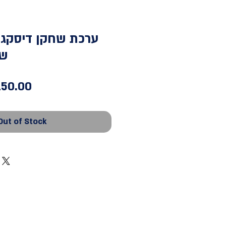
ערכת שחקן דיסקגו
של
gular
Sale
50.00
ice
Price
Out of Stock