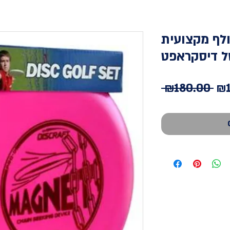
לף מקצועית
 דיסקראפט
Re
 ₪180.00 
₪1
Pr