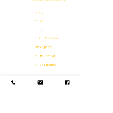
אודות
הצוות
החנות
שותפים לפעילות
תקנון האתר
הצהרת נגישות
הצהרת פרטיות
יצירת קשר
054-500-4646
info@freshultimate.com
דוד רזיאל 6 תל אביב
6812003