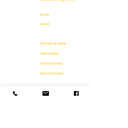
אודות
הצוות
החנות
שותפים לפעילות
תקנון האתר
הצהרת נגישות
הצהרת פרטיות
יצירת קשר
054-500-4646
info@freshultimate.com
דוד רזיאל 6 תל אביב
6812003