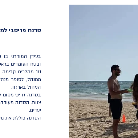
סדנת פריסבי למנ
בעידן המודרני בו 
ובטח העומדים בראש
10 מהלכים קדימה 
ממנהל, לסופר מנהל
הניהול בארגון.
בסדנה זו יש מקום ל
צוות. הסדנה מעודדת
יעדים.
הסדנה כוללת את משחק eam ChallEnge, Popcorn Drill