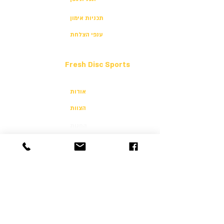
תכניות אימון
ענפי הצלחת
Fresh Disc Sports
אודות
הצוות
החנות
שותפים לפעילות
תקנון האתר
הצהרת נגישות
הצהרת פרטיות
יצירת קשר