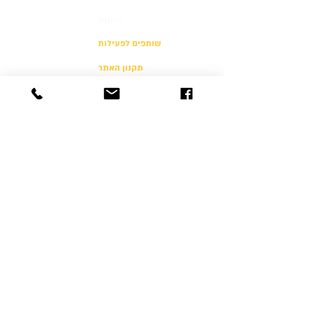
החנות
שותפים לפעילות
תקנון האתר
הצהרת נגישות
הצהרת פרטיות
יצירת קשר
054-500-4646
info@freshultimate.com
דוד רזיאל 6 תל אביב
6812003
© 2024 by Fresh Disc Sports | Design:
Bella.Copyz