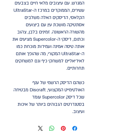
המגרש. עם עיצובים מלאי חיים בצבעים
עשירים, הממוקדים במרכז ה-UltraStar
הקלאסי, הדיסקים האלה משלבים
אסתטיקה מושכת עין עם ביצועים
מהשורה הראשונה. זמינים בלבן, צהוב
וכתום, דיסקי ה-Supercolor מציעים את
אותה טיסה אמינה ועמידות מוכחת כמו
ה-UltraStar המקורי, מה שהופך אותם
לאידיאליים למשחקי כיף וגם למשחקים
תחרותיים.
כשהם הדיסק הרשמי של ענף
האולטימייט המקצועי, Discraft מבטיחה
שכל דיסק Supercolor עומד
בסטנדרטים הגבוהים ביותר של איכות
ועיצוב.