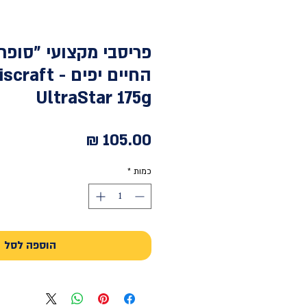
פריסבי מקצועי "סופר
החיים יפים - craft
UltraStar 175g
מחיר
כמות
*
הוספה לסל