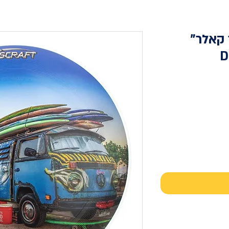
 קאלר"
Dis