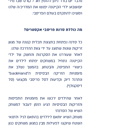
מלבד יום בודד ניתן להזמין חוג / קורס שבו מידי
יום/שבוע ילדי הקייטנה יפגשו את המדריכ/ה שלנו
וימשיכו להתקדם בעולם הפריסבי.
מה כוללת סדנת פריסבי אקסטרים?
כל סדנה נפתחת בתצוגת תכלית קטנה של מגוון
זריקות שונות שתוצג על ידי צוות ההדרכה שלנו.
לאחר שעוררנו את הסקרנות והחשק של ילדי
הקייטנה נתחיל במשחקים יפתחו לילדים את
כישורי התפיסה, והבטחון. בהמשך נשלב את
מיומנויות הזריקה הבסיסית ה"backHand"
ונתרגל דיוק וקליעות לסל פריסבי מקצועי (סל
דיסקגולף).
לאחר שהילדים ירכשו את מיומנויות התפיסות
והזריקות הבסיסיות הגיע הזמן לעבור למשחק
השיא של הסדנה!
משחק השיא יותאם לידלדים בהתאם לגיל ולתנאי
השטח שיוקצו לפעילות מבין במגוון משחקים כגון