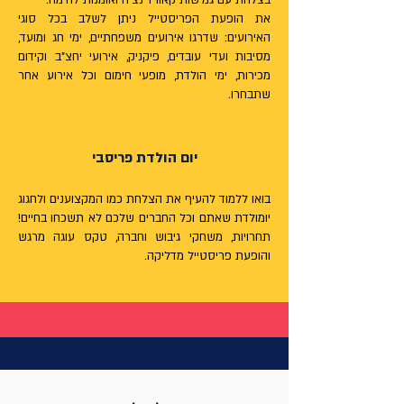
בצלחת עם גמישות קאורדינציה ואומנות לחימה.
את הופעת הפריסטייל ניתן לשלב בכל סוגי
האירועים: שדרגו אירועים משפחתיים, ימי חג ומועד,
מסיבות ועדי עובדים, פיקניק, אירועי יחצ"ב וקידום
מכירות, ימי הולדת, מופעי חימום וכל אירוע אחר
שתבחרו.
יום הולדת פריסבי
בואו ללמוד להעיף את הצלחת כמו המקצוענים ולחגוג
יומולדת שאתם וכל החברים שלכם לא תשכחו בחיים!
תחרויות, משחקי גיבוש וחברה, טקס עוגה מרגש
ו
הופעת פריסטייל מדליקה.