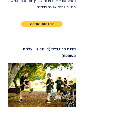
נשמע טוב? אז במקום לדמיין יום שכזה השאירו
פרטים ונחזור אליכם בהקדם.
להזמנת הסדנה
סדנת פריזבייס (בייסבול - צלחת
מעופפת)