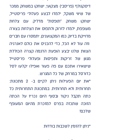
דיסקגולף (פריסבי) מצקועי, ישחקו במשחק ממכר
של שיווי משקל, ילמדו לבצע פעלולי פריסטייל,
ישחקו משחק "תופסת" מדליק עם צלחת
מעופפת, ילמדו לזרוק ולתפוס את הצלחת בצורה
מדוייקת בדיוק כמו המקצוענים, יתמסרו עם חברים
וזה עוד לא הכל, כדי להכניס את כולם לאנרגיה
הצוות שלנו יבצע הופעת הדגמה קצרה הכוללת
מגוון של זריקות ותפיסות ופעלולי פריסטייל
שישאירו אתכם עם פה פעור ואפילו יקלעו לסל
כדורסל במרחק של כל המגרש.
*את יום הפעילות ניתן לקיים ב- 2 מתכונת:
תחרותית ולא תחרותית. במתכונת התחרותית כל
כתה תקבל ניקוד ובסוף היום נכריז על הכתה
הזוכה שתכזה בפרס למזכרת מהיום המעופף
שלכם!
*ניתן להזמין לשכבות בודדות