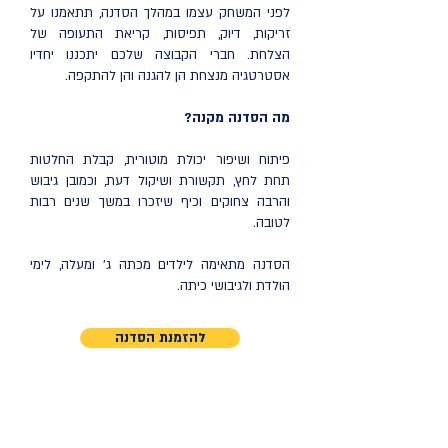
לפני המשחק עצמו במהלך הסדנה, תתאמנו על
זריקות, דיוק, תפיסות, קריאת התעופה של
הצלחת. חברי הקבוצה שלכם יתכננו יחדיו
אסטרטגיה מנצחת הן להגנה והן להתקפה.
מה הסדנה מקנה?
פיתוח ושיפור יכולת מוטורית, קבלת החלטות
תחת לחץ, תקשורת ושיקול דעת, וכמובן גיבוש
והרבה צחוקים וכיף שיזכרו במשך שנים רבות
לטובה.
הסדנה מתאימה לילדים מכתה ג' ומעלה, לימי
הולדת ולגיבושי כיתה.
להזמנת הסדנה