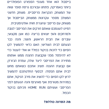
בייסבול הוא אחד מענפי הספורט הפופולריים
ביותר באמריקה, פתחנו עבורכם גרסה סופר שווה
של המשחק הנקראת פריסבייס. משחק חדשני
המשלב מספר עקרונות ממשחק הבייסבול אך
משוחק עם פריסבי שיוצרת חוויה אולטימטיבית.
דמיינו לעצמכם שאתם זורקים את הפריסבי לגובה
ולמרחקים והופ יוצאים בריצה כמו אצן מקצועי,
עוברים את הבית הראשון, והשני, והנה כבר
הגעתם לבית השלישי, האם כדאי להמשיך לקו
הסיום כדי לזכות בניקוד כפול? או אולי לעצור כדי
לא להיפסל מפני שקבוצת ההגנה ממש אותותו
מחזירה את הפריסבי ליעד שלה, עמדת הג'ורדן,
אם קבוצת ההגנה תשיג אתכם כשאתם מחוץ
לבית אתם תפסלו. לבסוף החלטתכם להמשיך
לרוץ לקו הסיום כדי להשיג את מירב הניקוד, אתם
במהירות מטורפת ואף מאיצים! והנה הגעתם לפני
הפריסבי ועשיתם HOME RUN וזכיתם בניקוד
הכפול.
מה הסדנה כוללת?